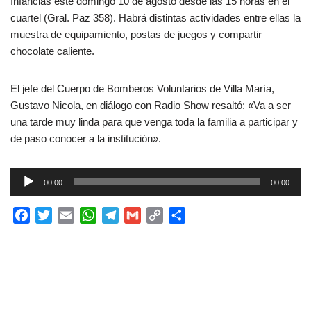
Infancias este domingo 10 de agosto desde las 15 horas en el
cuartel (Gral. Paz 358). Habrá distintas actividades entre ellas la
muestra de equipamiento, postas de juegos y compartir
chocolate caliente.
El jefe del Cuerpo de Bomberos Voluntarios de Villa María,
Gustavo Nicola, en diálogo con Radio Show resaltó: «Va a ser
una tarde muy linda para que venga toda la familia a participar y
de paso conocer a la institución».
R
00:00
00:00
e
p
F
T
E
W
T
G
C
C
r
a
w
m
h
e
m
o
o
o
c
i
a
a
l
a
p
m
d
e
t
i
t
e
i
y
p
u
b
t
l
s
g
l
L
a
c
o
e
A
r
i
r
t