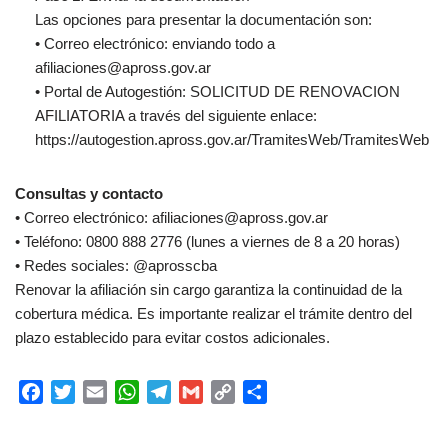
Las opciones para presentar la documentación son:
• Correo electrónico: enviando todo a
afiliaciones@apross.gov.ar
• Portal de Autogestión: SOLICITUD DE RENOVACION
AFILIATORIA a través del siguiente enlace:
https://autogestion.apross.gov.ar/TramitesWeb/TramitesWeb
Consultas y contacto
• Correo electrónico: afiliaciones@apross.gov.ar
• Teléfono: 0800 888 2776 (lunes a viernes de 8 a 20 horas)
• Redes sociales: @aprosscba
Renovar la afiliación sin cargo garantiza la continuidad de la
cobertura médica. Es importante realizar el trámite dentro del
plazo establecido para evitar costos adicionales.
F
T
E
W
T
G
C
C
a
w
m
h
e
m
o
o
c
i
a
a
l
a
p
m