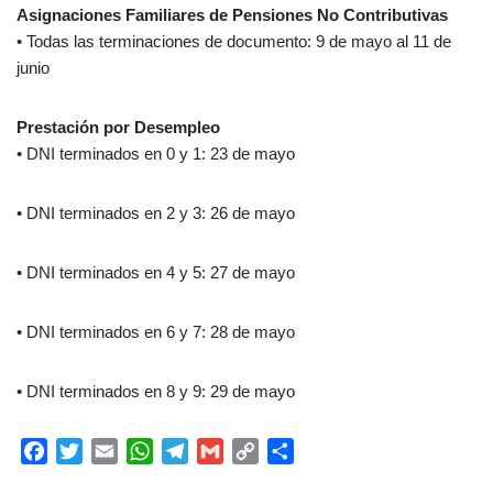
Asignaciones Familiares de Pensiones No Contributivas
• Todas las terminaciones de documento: 9 de mayo al 11 de
junio
Prestación por Desempleo
• DNI terminados en 0 y 1: 23 de mayo
• DNI terminados en 2 y 3: 26 de mayo
• DNI terminados en 4 y 5: 27 de mayo
• DNI terminados en 6 y 7: 28 de mayo
• DNI terminados en 8 y 9: 29 de mayo
F
T
E
W
T
G
C
C
a
w
m
h
e
m
o
o