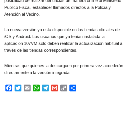
posibilidad de realizar denuncias de manera online al Ministerio
Público Fiscal, establecer llamados directos a la Policía y
Atención al Vecino.
La nueva versión ya está disponible en las tiendas oficiales de
iOS y Android. Los usuarios que ya tenían instalada la
aplicación 107VM solo deben realizar la actualización habitual a
través de las tiendas correspondientes.
Mientras que quienes la descarguen por primera vez accederán
directamente a la versión integrada.
F
T
E
W
T
G
C
C
a
w
m
h
e
m
o
o
c
i
a
a
l
a
p
m
e
t
i
t
e
i
y
p
b
t
l
s
g
l
L
a
o
e
A
r
i
r